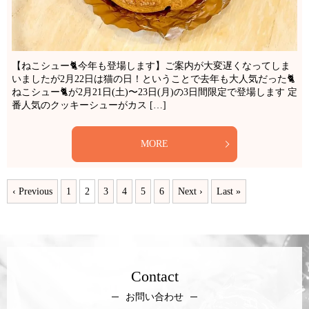
【ねこシュー🐈今年も登場します】ご案内が大変遅くなってしま
いましたが2月22日は猫の日！ということで去年も大人気だった🐈
ねこシュー🐈が2月21日(土)〜23日(月)の3日間限定で登場します 定
番人気のクッキーシューがカス […]
MORE
‹ Previous
1
2
3
4
5
6
Next ›
Last »
Contact
お問い合わせ