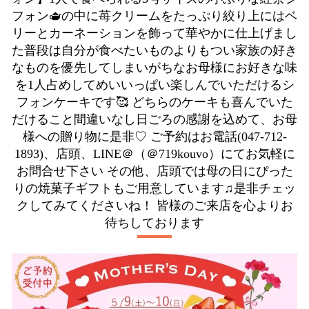
フォン🫖の中に苺クリームをたっぷり絞り上にはベ
リーとカーネーションを飾って華やかに仕上げまし
た普段は自分が食べたいものよりもつい家族の好き
なものを優先してしまいがちなお母様にお好きな味
を1人占めしてめいいっぱい楽しんでいただけるシ
フォンケーキです🥰 どちらのケーキも喜んでいた
だけること間違いなし日ごろの感謝を込めて、お母
様への贈り物に是非♡ ご予約はお電話(047-712-
1893)、店頭、LINE＠（＠719kouvo）にてお気軽に
お問合せ下さい その他、店頭では母の日にぴった
りの焼菓子ギフトもご用意しています♫是非チェッ
クしてみてくださいね！ 皆様のご来店を心よりお
待ちしております