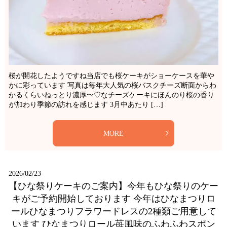
桜が開花したようですね当店でも桜ケーキがショーケースを華や
かに彩っています 写真は毎年大人気の桜バスクチーズ断面からわ
かるくらいねっとり濃厚〜♡なチーズケーキにほんのり桜の香り
が加わり季節の訪れを感じます️ 3月中あたり […]
MORE
2026/02/23
【ひな祭りケーキのご案内】今年もひな祭りのケー
キがご予約開始しております 今年はひなまつりロ
ールひなまつりフラワードレスの2種類ご用意して
います ひなまつりロール苺風味のふわふわスポン