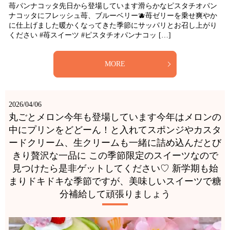
苺パンナコッタ先日から登場しています滑らかなピスタチオパン
ナコッタにフレッシュ苺、ブルーベリー🫐苺ゼリーを乗せ爽やか
に仕上げました暖かくなってきた季節にサッパリとお召し上がり
ください #苺スイーツ #ピスタチオパンナコッ […]
MORE
2026/04/06
丸ごとメロン今年も登場しています今年はメロンの
中にプリンをどどーん！と入れてスポンジやカスタ
ードクリーム、生クリームも一緒に詰め込んだとび
きり贅沢な一品に この季節限定のスイーツなので
見つけたら是非ゲットしてください♡ 新学期も始
まりドキドキな季節ですが、美味しいスイーツで糖
分補給して頑張りましょう