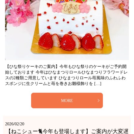
【ひな祭りケーキのご案内】今年もひな祭りのケーキがご予約開
始しております 今年はひなまつりロールひなまつりフラワードレ
スの2種類ご用意しています ひなまつりロール苺風味のふわふわ
スポンジに生クリームと苺を巻きお雛様飾りを […]
MORE
2026/02/20
【ねこシュー🐈今年も登場します】ご案内が大変遅