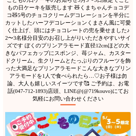
もの日ケーキを販売します 🧸くまちゃんチョコデ
コ🧸5号のチョコクリームデコレーションを半分に
カットしたハーフデコレーションくまさん風に可愛
く仕上げ、頭にはチョコレートの兜を乗せました♪
2〜3名様分目安のお召し上がりいただきやすいサイ
ズです ぼくのプリンアラモード直径12cmほどの大
きなパフェカップにスポンジ、苺ジャム、カスター
ドクリーム、生クリームとたっぷりのフルーツを飾
った大満足なプリンアラモードこんな大きなプリン
アラモードを1人で食べられたら…♡お子様は勿
論、大人も嬉しいスイーツです🥰 ご予約は、お電
話(047-712-1893)店頭、LINE@(@719kouvo)にてお
気軽にお問い合わせください