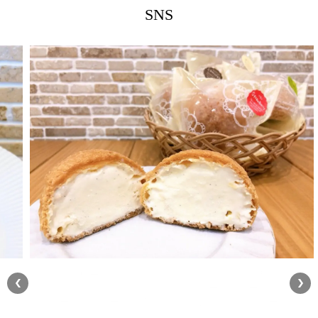
SNS
2025/05/07
★母の日ケーキのご案内★
2025/05/01
【5月営業日のお知らせ】
2025/04/13
★こどもの日ケーキのお知らせ★
2024/11/16
★2024年Xmasケーキご予約開始のお知らせ★
今年もシューアイス登場しています♡クッキー生地を
乗せて焼き上げたはぐみの特製シュー生地に濃厚なア
イスクリームをたっぷり詰めています 今出ているお
味はバニラストロベリーチョコレート抹茶チョコミン