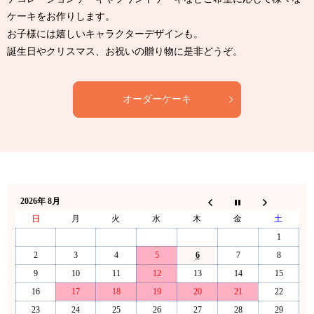
デコレーションケーキやプリントケーキなど
ご希望に応じて様々な
ケーキをお作りします。
お子様には嬉しいキャラクターデザインも。
誕生日やクリスマス、お祝いの贈り物に是非どうぞ。
オーダーケーキ
2026年 8月
日
月
火
水
木
金
土
1
2
3
4
5
6
7
8
9
10
11
12
13
14
15