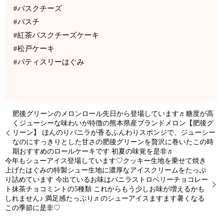
#バスクチーズ
#バスチ
#紅茶バスクチーズケーキ
#松戸ケーキ
#パティスリーはぐみ
肥後グリーンのメロンロール先日から登場しています♬糖度が高
くジューシーな味わいが特徴の熊本県産ブランドメロン【肥後グ
リーン】 ほんのりバニラが香るふんわりスポンジで、ジューシー
なのにすっきりとした甘さの肥後グリーンを贅沢に巻いたこの時
期おすすめのロールケーキです 初夏の味覚を是非♬
今年もシューアイス登場しています♡クッキー生地を乗せて焼き
上げたはぐみの特製シュー生地に濃厚なアイスクリームをたっぷ
り詰めています 今出ているお味はバニラストロベリーチョコレー
ト抹茶チョコミントの5種類 これからもう少しお味が増えるかも
しれません♪ 満足感たっぷり♬のシューアイスますます暑くなる
この季節に是非♡