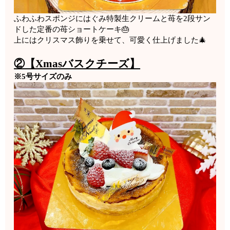
ふわふわスポンジにはぐみ特製生クリームと苺を2段サン
ドした
定番の苺ショートケーキ🎂
上にはクリスマス飾りを乗せて、可愛く仕上げました🎄
②【Xmasバスクチーズ】
※5号サイズのみ