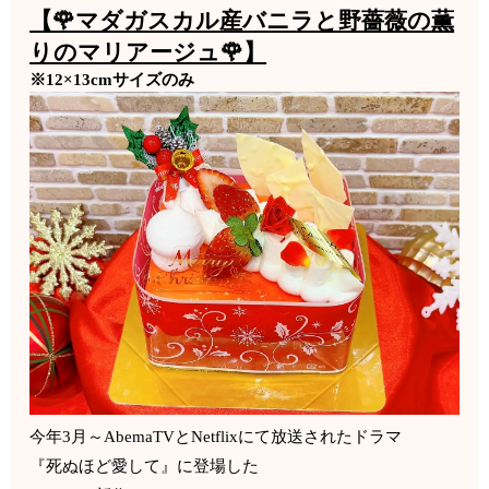
【🌹マダガスカル産バニラと野薔薇の薫
りのマリアージュ🌹】
※12×13cmサイズのみ
今年3月～AbemaTVとNetflixにて放送されたドラマ
『死ぬほど愛して』に登場した