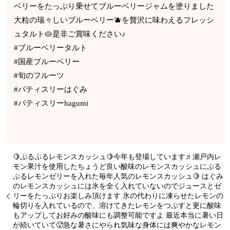
ベリーをたっぷり乗せてブルーベリージャムを塗りました
大粒の瑞々しいブルーベリー🫐を贅沢に味わえるフレッシ
ュタルト🥧是非ご賞味ください♪
#ブルーベリータルト
#国産ブルーベリー
#旬のフルーツ
#パティスリーはぐみ
#パティスリーhagumi
🍋ぷるぷるレモンスカッシュ🍋今年も登場しています♬瀬戸内レ
モン果汁を使用したちょうど良い酸味のレモンスカッシュにぷる
ぷるレモンゼリーを入れた毎年人気のレモンスカッシュ🍋 はぐみ
のレモンスカッシュには氷を全く入れていないのでジュースとゼ
リーをたっぷりお楽しみ頂けます 氷の代わりに凍らせたレモンの
輪切りを入れているので、溶けてきたレモンをつぶすと更に酸味
もアップしてお好みの酸味にも調整可能ですよ 最近本当に暑い日
が続いていて🥵急な暑さにやられ気味な身体には爽やかなレモン