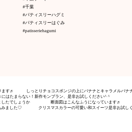
#千葉
#パティスリーハグミ
#パティスリーはぐみ
#patisseriehagumi
おります♬ しっとりチョコスポンジの上にバナナとキャラメルバ
にはたまらない！新作モンブラン、是非お試しください^ ^
頂きましたでしょうか 断面図はこんなふうになっています♬ 
包み込みました♡ クリスマスカラーの可愛い和スイーツ是非