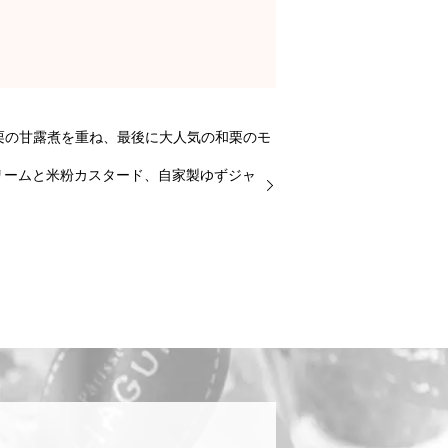
゙栗の甘露煮を重ね、最後に大人気の和栗のモ
゙す♬
ームと米粉カスタード、自家製ゆずジャ