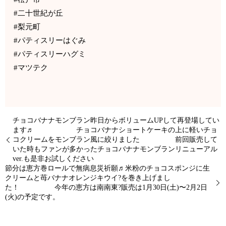
#二十世紀が丘
#梨元町
#パティスリーはぐみ
#パティスリーハグミ
#マツテク
チョコバナナモンブラン昨日からボリュームUPして再登場してい
ます♬ チョコバナナショートケーキの上に軽いチョ
コクリームをモンブラン風に絞りました 前回販売して
いた時もファンが多かったチョコバナナモンブランリニューアル
ver.も是非お試しください
節分は恵方巻ロールで無病息災祈願♬米粉のチョコスポンジに生
クリームと苺バナナオレンジキウイ?を巻き上げまし
た！ 今年の恵方は南南東?販売は1月30日(土)〜2月2日
(火)の予定です。