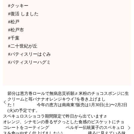
#クッキー
#復活 しました
#松戸
#松戸市
#千葉
#二十世紀が丘
#パティスリーはぐみ
#パティスリーハグミ
節分は恵方巻ロールで無病息災祈願♬米粉のチョコスポンジに生
クリームと苺バナナオレンジキウイ?を巻き上げまし
た！ 今年の恵方は南南東?販売は1月30日(土)〜2月2日
(火)の予定です。
スペキュロスショコラ期間限定で昨日から出ています♬
オレンジ、シナモンの香るザクっとした食感のビスケットにチョ
コレートをコーティング ベルギー伝統菓子のスペキュロ
スを食べやすく仕上げました^ ^ 後ろに見えている抹