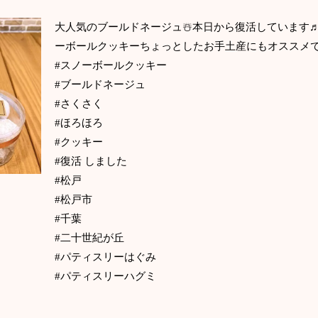
大人気のブールドネージュ☃️本日から復活してい
ーボールクッキーちょっとしたお手土産にもオ
#スノーボールクッキー
#ブールドネージュ
#さくさく
#ほろほろ
#クッキー
#復活 しました
#松戸
#松戸市
#千葉
#二十世紀が丘
#パティスリーはぐみ
#パティスリーハグミ