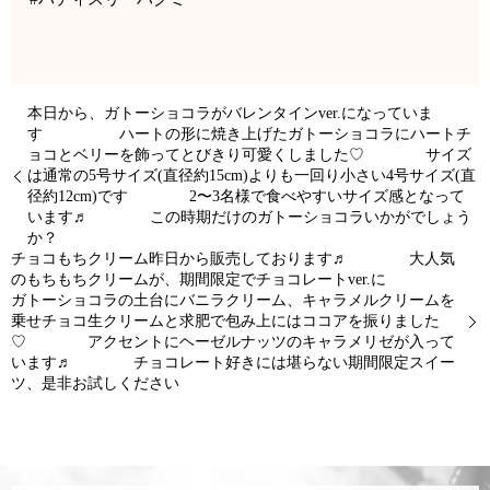
本日から、ガトーショコラがバレンタインver.になっていま
す ハートの形に焼き上げたガトーショコラにハートチ
ョコとベリーを飾ってとびきり可愛くしました♡ サイズ
は通常の5号サイズ(直径約15cm)よりも一回り小さい4号サイズ(直
径約12cm)です 2〜3名様で食べやすいサイズ感となって
います♬ この時期だけのガトーショコラいかがでしょう
か？
チョコもちクリーム昨日から販売しております♬ 大人気
のもちもちクリームが、期間限定でチョコレートver.に
ガトーショコラの土台にバニラクリーム、キャラメルクリームを
乗せチョコ生クリームと求肥で包み上にはココアを振りました
♡ アクセントにヘーゼルナッツのキャラメリゼが入って
います♬ チョコレート好きには堪らない期間限定スイー
ツ、是非お試しください