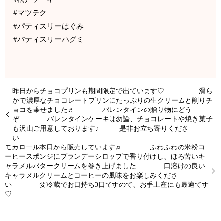
#マツテク
#パティスリーはぐみ
#パティスリーハグミ
昨日からチョコプリンも期間限定で出ています♡ 滑ら
かで濃厚なチョコレートプリンにたっぷりの生クリームと削りチ
ョコを乗せました♬ バレンタインの贈り物にどう
ぞ バレンタインケーキは勿論、チョコレートや焼き菓子
も沢山ご用意しております♪ 是非お立ち寄りくださ
い
モカロール️本日から販売しています♬ ふわふわの米粉コ
ーヒースポンジにブランデーシロップで香り付けし、ほろ苦いキ
ャラメルバタークリームを巻き上げました 口溶けの良い
キャラメルクリームとコーヒーの風味をお楽しみくださ
い 要冷蔵でお日持ち3日ですので、お手土産にも最適です
♡