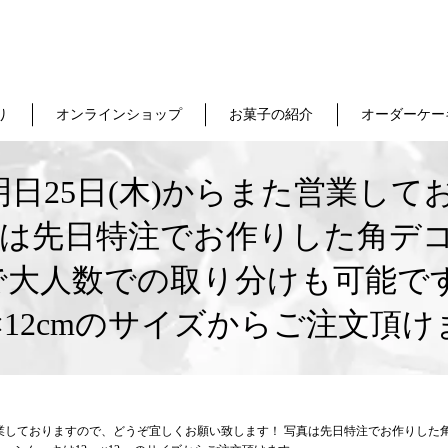
り
オンラインショップ
お菓子の紹介
オーダーケー
️明日25日(木)からまた営業し
真は先日特注でお作りした角デ
イズで大人数での取り分けも可能
m×12cmのサイズからご注文頂
た営業しておりますので、どうぞ宜しくお願い致します！ 写真は先日特注でお作りした角デ