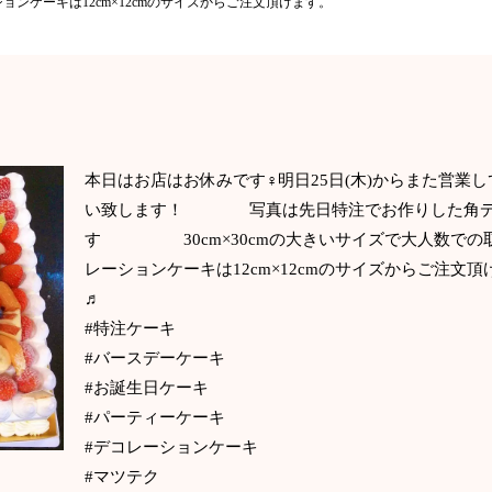
ンケーキは12cm×12cmのサイズからご注文頂けます。
本日はお店はお休みです‍♀️明日25日(木)からまた営
い致します！ 写真は先日特注でお作りした角デ
す 30cm×30cmの大きいサイズで大人数
レーションケーキは12cm×12cmのサイズからご注文
♬
#特注ケーキ
#バースデーケーキ
#お誕生日ケーキ
#パーティーケーキ
#デコレーションケーキ
#マツテク