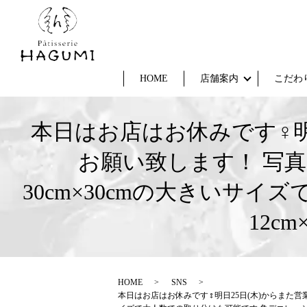
HOME
店舗案内
こだわ
本日はお店はお休みです‍♀
お願い致します！ 写
30cm×30cmの大きいサ
12c
HOME
SNS
本日はお店はお休みです‍♀️明日25日(木)からま