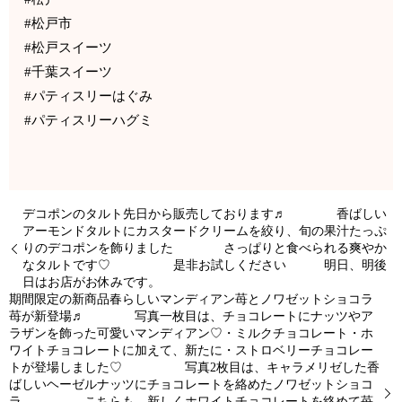
#松戸市
#松戸スイーツ
#千葉スイーツ
#パティスリーはぐみ
#パティスリーハグミ
デコポンのタルト先日から販売しております♬ 香ばしい
アーモンドタルトにカスタードクリームを絞り、旬の果汁たっぷ
りのデコポンを飾りました さっぱりと食べられる爽やか
なタルトです♡ 是非お試しください 明日、明後
日はお店がお休みです。
期間限定の新商品春らしいマンディアン苺とノワゼットショコラ
苺が新登場♬ 写真一枚目は、チョコレートにナッツやア
ラザンを飾った可愛いマンディアン♡・ミルクチョコレート・ホ
ワイトチョコレートに加えて、新たに・ストロベリーチョコレー
トが登場しました♡ 写真2枚目は、キャラメリゼした香
ばしいヘーゼルナッツにチョコレートを絡めたノワゼットショコ
ラ こちらも、新しくホワイトチョコレートを絡めて苺