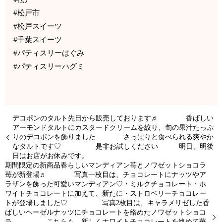
#松戸市
#松戸スイーツ
#千葉スイーツ
#パティスリーはぐみ
#パティスリーハグミ
デコポンのタルト先日から販売しております♬ 香ばしい
アーモンドタルトにカスタードクリームを絞り、旬の果汁たっぷ
りのデコポンを飾りました さっぱりと食べられる爽やか
なタルトです♡ 是非お試しください 明日、明後
日はお店がお休みです。
期間限定の新商品春らしいマンディアン苺とノワゼットショコラ
苺が新登場♬ 写真一枚目は、チョコレートにナッツやア
ラザンを飾った可愛いマンディアン♡・ミルクチョコレート・ホ
ワイトチョコレートに加えて、新たに・ストロベリーチョコレー
トが登場しました♡ 写真2枚目は、キャラメリゼした香
ばしいヘーゼルナッツにチョコレートを絡めたノワゼットショコ
ラ こちらも、新しくホワイトチョコレートを絡めて苺