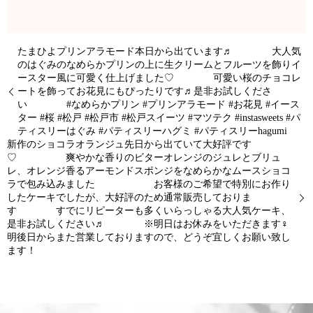
たまひよプリンアラモード本日から出ています♬ 大人気
のはぐみのなめらかプリンの上に生クリームとフルーツを飾りイ
ースター風に可愛く仕上げました♡ 可愛い桜のチョコレ
ートを飾ってお花見にもぴったりです♬是非お試しくださ
い #なめらかプリン #プリンアラモード #お花見 #イース
ター #桜 #松戸 #松戸市 #松戸スイーツ #マツテク #instasweets #パ
ティスリーはぐみ #パティスリーハグミ #パティスリーhagumi
新作のショコラオランジュ先日から出ていて大好評です
♡ 爽やかな香りのビターオレンジのジュレとブリュ
レ、オレンジ香るアーモンドスポンジをなめらかなムースショコ
ラで包み込みました お客様のご希望で特別にお作り
したケーキでしたが、大好評のため通常販売しておりま
す すでにリピーターも多くいらっしゃる大人気ケーキ、
是非お試しください♬ ※明日はお休みをいただきます‍♀️
明後日からまた営業しておりますので、どうぞ宜しくお願い致し
ます！