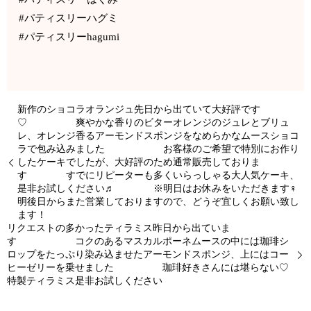
#パティスリーハグミ
#パティスリーhagumi
新作のショコラオランジュ先日から出ていて大好評です
♡ 爽やかな香りのビターオレンジのジュレとブリュ
レ、オレンジ香るアーモンドスポンジをなめらかなムースショコ
ラで包み込みました お客様のご希望で特別にお作り
したケーキでしたが、大好評のため通常販売しておりま
す すでにリピーターも多くいらっしゃる大人気ケーキ、
是非お試しください♬ ※明日はお休みをいただきます‍♀️
明後日からまた営業しておりますので、どうぞ宜しくお願い致し
ます！
リクエストの多かったティラミス昨日から出ていま
す コクのあるマスカルポーネムースの中には珈琲シ
ロップをたっぷり染み込ませたアーモンドスポンジ、上にはコー
ヒーゼリーを乗せました️ 珈琲好きさんには堪らない♡
特製ティラミス是非お試しください