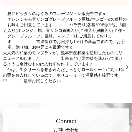
夏にピッタリのはぐみのフルーツジュレ販売中です♬
オレンジモモ青リンゴグレープフルーツ巨峰?マンゴーの6種類の
お味をご用意しています バラ売り(各種300円)の他、3個
入り(オレンジ、桃、青リンゴ)6個入り(全種入り)9個入り(全種＋
グレープフルーツ、巨峰、マンゴー)もご用意しておりま
す 常温保存でお日持ち1ヶ月の商品ですので、お手土
産、贈り物、お中元にも最適です♬
大人気の和栗のモンブランが、熊本県産和栗を使用したものにリ
ニューアルしました 出来るだけ栗の味を味わって頂け
るように余計なものは入れずお作りしています♬
土台は、生クリームを巻き込んだしっとりロールケーキに丸々1個
の栗をお入れしているので、ボリューミーで満足感も抜群です
♡ 是非お試しください
Contact
お問い合わせ