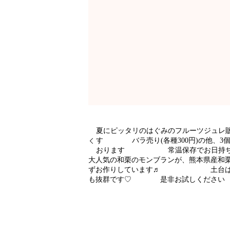
夏にピッタリのはぐみのフルーツジュ
す バラ売り(各種300円)の他、3個入
おります 常温保存でお日持ち1
大人気の和栗のモンブランが、熊本県産
ずお作りしています♬ 土台は、生クリ
も抜群です♡ 是非お試しく