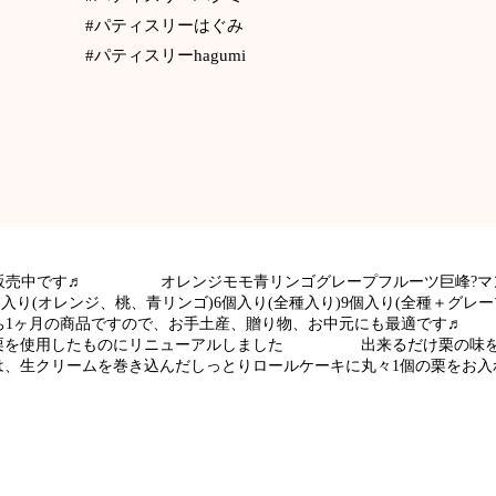
#パティスリーはぐみ
#パティスリーhagumi
レ販売中です♬ オレンジモモ青リンゴグレープフルーツ巨峰?マン
り(オレンジ、桃、青リンゴ)6個入り(全種入り)9個入り(全種＋グレ
ヶ月の商品ですので、お手土産、贈り物、お中元にも最
和栗を使用したものにリニューアルしました 出来るだけ栗の味を
ームを巻き込んだしっとりロールケーキに丸々1個の栗をお入れ
ださい