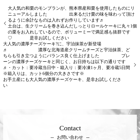
大人気の和栗のモンブランが、熊本県産和栗を使用したものにリ
ニューアルしました 出来るだけ栗の味を味わって頂け
るように余計なものは入れずお作りしています♬
土台は、生クリームを巻き込んだしっとりロールケーキに丸々1個
の栗をお入れしているので、ボリューミーで満足感も抜群です
♡ 是非お試しください
大人気の濃厚チーズケーキ?に、宇治抹茶が新登場
♬ 濃厚な北海道産クリームチーズと宇治抹茶、ど
ちらも引き立つようにバランス良く仕上げました プレ
ーンの濃厚チーズケーキと同じく、お日持ちは以下の通りです
♬・カット：要冷蔵当日中・箱入り：要冷凍1ヶ月、要冷蔵5日間
※箱入りは、カット6個分の大きさです※
お手土産にも大人気の濃厚チーズケーキ、是非お試しくださ
い
Contact
お問い合わせ