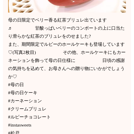
母の日限定でベリー香る紅茶ブリュレ出ています
♬ 甘酸っぱいベリーのコンポートの上に口当た
り滑らかな紅茶のブリュレをのせました?
また、期間限定でルビーのホールケーキも登場しています
♡(写真2枚目) その他、ホールケーキにもカー
ネーションを飾って母の日仕様に 日頃の感謝
の気持ちを込めて、お母さんへの贈り物にいかがでしょう
か♡
#母の日
#母の日ケーキ
#カーネーション
#クリームブリュレ
#ルビーチョコレート
#instasweets
#松戸