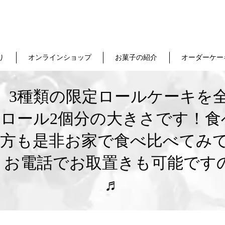
り
オンラインショップ
お菓子の紹介
オーダーケー
3種類の限定ロールケーキを全て
生ロール2個分の大きさです！食
る方も是非お家で食べ比べてみて
? お電話でお取置きも可能です
♬