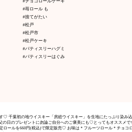
#チョコロールケーキ
#苺ロール も
#捨てがたい
#松戸
#松戸市
#松戸ケーキ
#パティスリーハグミ
#パティスリーはぐみ
ます♡ 千葉初の地ウイスキー「房総ウイスキー」を生地にたっぷり染み
父の日のプレゼントに勿論ご自分へのご褒美にも♡とってもオススメです
ロールを660円(税込)で限定販売♡ お味は＊フルーツロール＊チョコ