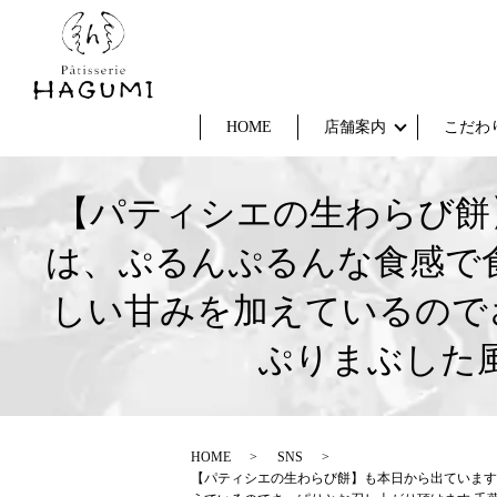
HOME
店舗案内
こだわ
【パティシエの生わらび餅
は、ぷるんぷるんな食感で
しい甘みを加えているので
ぷりまぶした
HOME
SNS
【パティシエの生わらび餅】も本日から出ています