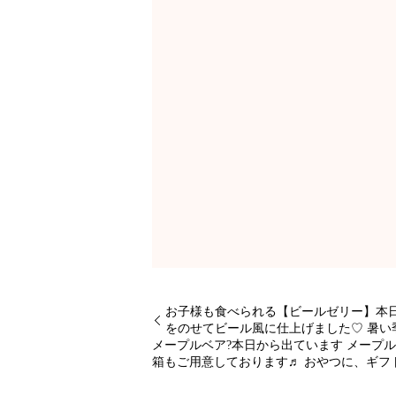
お子様も食べられる【ビールゼリー】本
をのせてビール風に仕上げました♡ 暑
メープルベア?本日から出ています メープ
箱もご用意しております♬ おやつに、ギフ