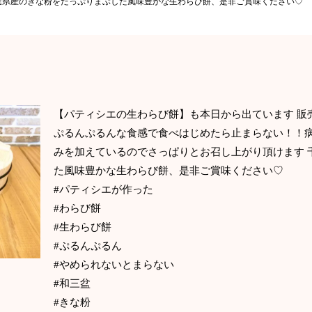
葉県産のきな粉をたっぷりまぶした風味豊かな生わらび餅、是非ご賞味ください♡
【パティシエの生わらび餅】も本日から出ています 販
ぷるんぷるんな食感で食べはじめたら止まらない！！病
みを加えているのでさっぱりとお召し上がり頂けます 
た風味豊かな生わらび餅、是非ご賞味ください♡
#パティシエが作った
#わらび餅
#生わらび餅
#ぷるんぷるん
#やめられないとまらない
#和三盆
#きな粉