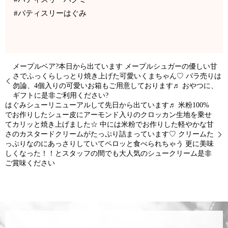
#パティスリーはぐみ
メープルベア?本日から出ています メープルシュガーの優しい甘
さでふっくらしっとり焼き上げた可愛いくまちゃん♡ バラ売りは
勿論、4個入りの可愛いお箱もご用意しております♬ おやつに、
ギフトに是非ご利用ください?
はぐみシューリニューアルして先日から出ています♬ 米粉100%
でお作りしたシュー皮にアーモンド入りのクロッカン生地を乗せ
てカリッと焼き上げました☆ 中には米粉でお作りした軽やかな甘
さのカスタードクリームがたっぷり詰まっています♡ クリームた
っぷりなのにあっさりしていてペロッと食べられちゃう 更に美味
しくなった！！とスタッフの間でも大人気のシュークリーム是非
ご賞味ください