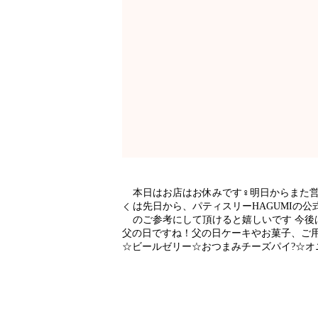
本日はお店はお休みです‍♀️明日からま
は先日から、パティスリーHAGUMIの公式ホ
のご参考にして頂けると嬉しいです️ 今
父の日ですね！父の日ケーキやお菓子、ご用
☆ビールゼリー☆おつまみチーズパイ?☆オ