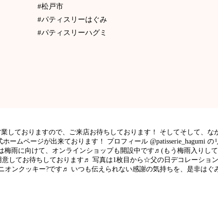
#松戸市
#パティスリーはぐみ
#パティスリーハグミ
た営業しておりますので、ご来店お待ちしております！ そしてそして、
ームページが出来ております！ プロフィール @patisserie_hagum
後は梅雨に向けて、オンラインショップも開設中です♬(もう梅雨入りして
意してお待ちしております♬ 写真は1枚目から☆父の日デコレーション
ニオンクッキー?です♬ いつも伝えられない感謝の気持ちを、是非はぐ