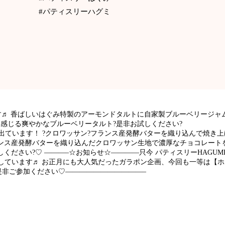
#パティスリーハグミ
す♬ 香ばしいはぐみ特製のアーモンドタルトに自家製ブルーベリージ
を感じる爽やかなブルーベリータルト?是非お試しください?
出ています！ ?クロワッサン?フランス産発酵バターを織り込んで焼き
ランス産発酵バターを織り込んだクロワッサン生地で濃厚なチョコレート
ださい?♡ ———–☆お知らせ☆————只今 パティスリーHAGUMIでは
りしています♬ お正月にも大人気だったガラポン企画、今回も一等は【ホ
是非ご参加ください♡———————————–