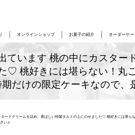
り
オンラインショップ
お菓子の紹介
オーダーケー
出ています 桃の中にカスター
た♡ 桃好きには堪らない！丸
の時期だけの限定ケーキなので、
スタードクリームを詰め、香ばしい特製タルトの上にのせました♡ 桃好きには堪ら
さい♬