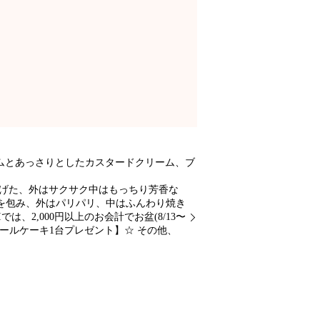
ャムとあっさりとしたカスタードクリーム、ブ
上げた、外はサクサク中はもっちり芳香な
を包み、外はパリパリ、中はふんわり焼き
、2,000円以上のお会計でお盆(8/13〜
ールケーキ1台プレゼント】☆ その他、