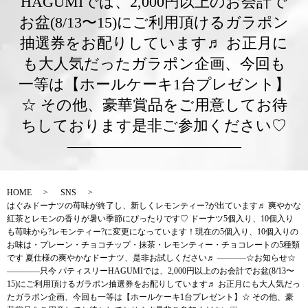
HAGUMIでは、2,000円以上のお会計で
お盆(8/13〜15)にご利用頂けるガラポン
抽選券をお配りしています♬ お正月に
も大人気だったガラポン企画、今回も
一等は【ホールケーキ1台プレゼント】
☆ その他、豪華賞品をご用意してお待
ちしております是非ご参加ください♡
———————————–
HOME
SNS
はぐみドーナツの苺味が終了し、新しくレモンティー?が出ています♬ 爽やかな
紅茶とレモンの香りが暑い季節にぴったりです♡ ドーナツ5個入り、10個入り
も苺味から?レモンティー?に変更になっています！現在の5個入り、10個入りの
お味は・プレーン・チョコチップ・抹茶・レモンティー・チョコレートの5種類
です 夏仕様の爽やかなドーナツ、是非お試しください♬ ———–☆お知らせ☆
————只今 パティスリーHAGUMIでは、2,000円以上のお会計でお盆(8/13〜
15)にご利用頂けるガラポン抽選券をお配りしています♬ お正月にも大人気だっ
たガラポン企画、今回も一等は【ホールケーキ1台プレゼント】☆ その他、豪