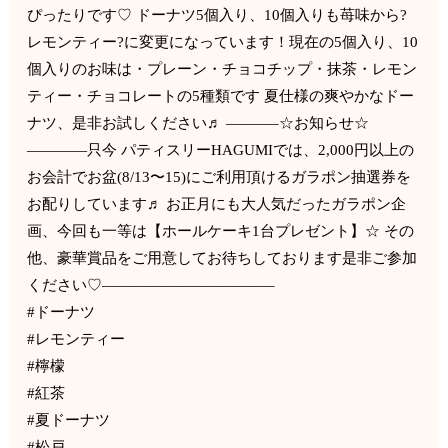
ぴったりです♡ ドーナツ5個入り、10個入りも苺味から?
レモンティー?に変更になっています！現在の5個入り、10
個入りのお味は・プレーン・チョコチップ・抹茶・レモン
ティー・チョコレートの5種類です 夏仕様の爽やかなドー
ナツ、是非お試しください♬ ———–☆お知らせ☆
————只今 パティスリーHAGUMIでは、2,000円以上の
お会計でお盆(8/13〜15)にご利用頂けるガラポン抽選券を
お配りしています♬ お正月にも大人気だったガラポン企
画、今回も一等は【ホールケーキ1台プレゼント】☆ その
他、豪華賞品をご用意してお待ちしております是非ご参加
ください♡———————————–
#ドーナツ
#レモンティー
#檸檬
#紅茶
#夏ドーナツ
#松戸