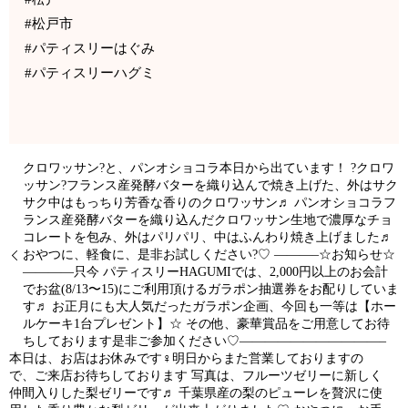
#松戸市
#パティスリーはぐみ
#パティスリーハグミ
クロワッサン?と、パンオショコラ本日から出ています！ ?クロワ
ッサン?フランス産発酵バターを織り込んで焼き上げた、外はサク
サク中はもっちり芳香な香りのクロワッサン♬ パンオショコラフ
ランス産発酵バターを織り込んだクロワッサン生地で濃厚なチョ
コレートを包み、外はパリパリ、中はふんわり焼き上げました♬
おやつに、軽食に、是非お試しください?♡ ———–☆お知らせ☆
————只今 パティスリーHAGUMIでは、2,000円以上のお会計
でお盆(8/13〜15)にご利用頂けるガラポン抽選券をお配りしていま
す♬ お正月にも大人気だったガラポン企画、今回も一等は【ホー
ルケーキ1台プレゼント】☆ その他、豪華賞品をご用意してお待
ちしております是非ご参加ください♡———————————–
本日は、お店はお休みです‍♀️明日からまた営業しておりますの
で、ご来店お待ちしております️ 写真は、フルーツゼリーに新しく
仲間入りした梨ゼリーです♬ 千葉県産の梨のピューレを贅沢に使