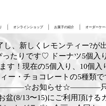
り
オンラインショップ
お菓子の紹介
オーダーケー
了し、新しくレモンティー?が出
ったりです♡ ドーナツ5個入り
ます！現在の5個入り、10個
ィー・チョコレートの5種類で
———–☆お知らせ☆————只今
でお盆(8/13〜15)にご利用頂