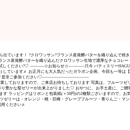
ら出ています！ ?クロワッサン?フランス産発酵バターを織り込んで焼
フランス産発酵バターを織り込んだクロワッサン生地で濃厚なチョコレー
ください?♡ ———–☆お知らせ☆————只今 パティスリーHAGUMIで
配りしています♬ お正月にも大人気だったガラポン企画、今回も一等は【
す是非ご参加ください♡———————————–
た営業しておりますので、ご来店お待ちしております️ 写真は、フルーツ
香り豊かな梨ゼリーが出来上がりました♡ おやつに、お手土産に、ご贈
ます ラッピングはリボンと包装紙(＋50円)の2種類ございますので、
ーツゼリーは・オレンジ・桃・巨峰・グレープフルーツ・青りんご・マンゴ
利用ください♬