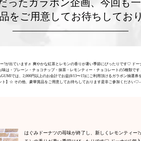
気だったガラポン企画、今回も一
賞品をご用意してお待ちしてお
———————————–
?が出ています♬ 爽やかな紅茶とレモンの香りが暑い季節にぴったりです♡ ドーナ
のお味は・プレーン・チョコチップ・抹茶・レモンティー・チョコレートの5種類です
UMIでは、2,000円以上のお会計でお盆(8/13〜15)にご利用頂けるガラポン抽
ント】☆ その他、豪華賞品をご用意してお待ちしております是非ご参加ください♡
はぐみドーナツの苺味が終了し、新しくレモンティー?