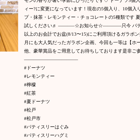
モンの香りが暑い季節にぴったりです♡ ドーナツ5個入
ィー?に変更になっています！現在の5個入り、10個
プ・抹茶・レモンティー・チョコレートの5種類です 
試しください♬ ———–☆お知らせ☆————只今 パティ
以上のお会計でお盆(8/13〜15)にご利用頂けるガラ
月にも大人気だったガラポン企画、今回も一等は【ホー
他、豪華賞品をご用意してお待ちしております是非ご
———————————–
#ドーナツ
#レモンティー
#檸檬
#紅茶
#夏ドーナツ
#松戸
#松戸市
#パティスリーはぐみ
#パティスリーハグミ