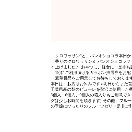
クロワッサン?と、パンオショコラ本日か
香りのクロワッサン♬ パンオショコラ
上げました♬ おやつに、軽食に、是非お試し
15)にご利用頂けるガラポン抽選券をお
豪華賞品をご用意してお待ちしておりま
本日は、お店はお休みです‍♀️明日からま
千葉県産の梨のピューレを贅沢に使用した
3個入、6個入、9個入の箱入りもご用意でき
グは少しお時間を頂きます) その他、フル
の季節にぴったりのフルーツゼリー是非ご