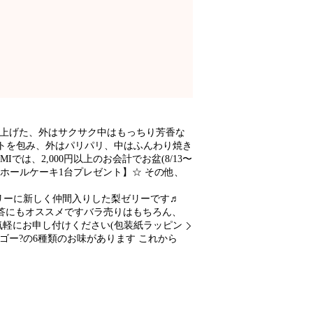
き上げた、外はサクサク中はもっちり芳香な
トを包み、外はパリパリ、中はふんわり焼き
は、2,000円以上のお会計でお盆(8/13〜
ホールケーキ1台プレゼント】☆ その他、
ゼリーに新しく仲間入りした梨ゼリーです♬
答にもオススメですバラ売りはもちろん、
お気軽にお申し付けください(包装紙ラッピン
ー?の6種類のお味があります これから