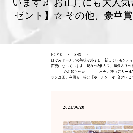
います♬ お正月にも大人
ゼント】☆ その他、豪華
HOME
SNS
はぐみドーナツの苺味が終了し、新しくレモンティー
変更になっています！現在の5個入り、10個入り
———–☆お知らせ☆————只今 パティスリーHAG
ポン企画、今回も一等は【ホールケーキ1台プレゼ
2021/06/28