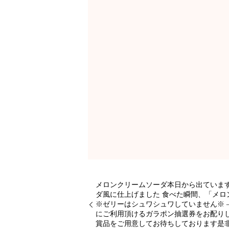
メロンクリームソーダ本日から出ていま
ダ風に仕上げました 食べた瞬間、「メロ
※ゼリーはシュワシュワしていません※ ———
にご利用頂けるガラポン抽選券をお配りし
賞品をご用意してお待ちしております是