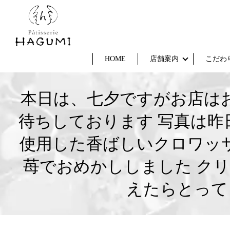
HOME
店舗案内
こだわ
本日は、七夕ですがお店はお
待ちしております 写真は昨
使用した香ばしいクロワッ
苺でおめかししました ク
えたらとって