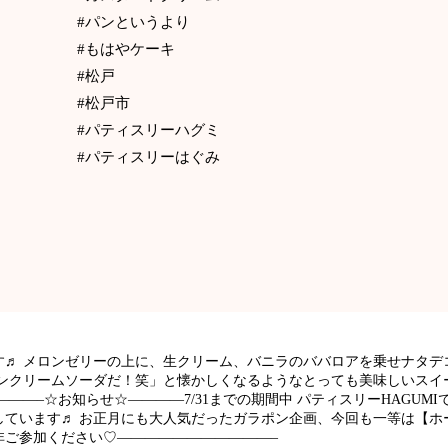
#パンというより
#もはやケーキ
#松戸
#松戸市
#パティスリーハグミ
#パティスリーはぐみ
す♬ メロンゼリーの上に、生クリーム、バニラのババロアを乗せナタデ
ンクリームソーダだ！笑」と懐かしくなるようなとっても美味しいスイー
–☆お知らせ☆————7/31までの期間中 パティスリーHAGUMIでは、2
ています♬ お正月にも大人気だったガラポン企画、今回も一等は【ホー
非ご参加ください♡———————————–