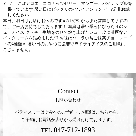
♡ 上にはアロエ、ココナッツゼリー、マンゴー、パイナップルを
乗せています 暑い日にピッタリのハワイアンサンデー?是非お試
しください
本日、明日はお店はお休みです‍♀️7/15(木)からまた営業してますの
で、ご来店お待ちしております！ 写真は暑い季節にぴったりのシ
ューアイス クッキー生地をのせて焼き上げたシュー皮に濃厚なア
イスクリームを詰めました♡ お味はバニラいちご抹茶チョコレー
トの4種類♬ 暑い日のおやつに是非♡※ドライアイスのご用意は
ございません。
Contact
お問い合わせ
パティスリーはぐみへのご予約・ご相談はこちらから。
ご予約はお電話か店頭から受け付けております。
047-712-1893
TEL: