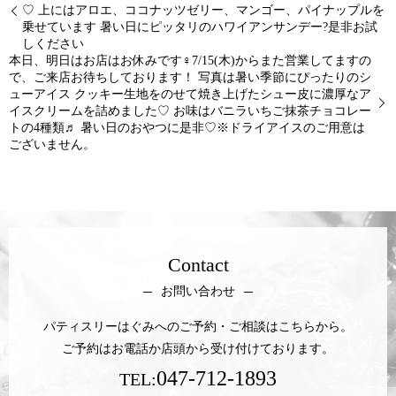
♡ 上にはアロエ、ココナッツゼリー、マンゴー、パイナップルを
乗せています 暑い日にピッタリのハワイアンサンデー?是非お試
しください
本日、明日はお店はお休みです‍♀️7/15(木)からまた営業してますの
で、ご来店お待ちしております！ 写真は暑い季節にぴったりのシ
ューアイス クッキー生地をのせて焼き上げたシュー皮に濃厚なア
イスクリームを詰めました♡ お味はバニラいちご抹茶チョコレー
トの4種類♬ 暑い日のおやつに是非♡※ドライアイスのご用意は
ございません。
Contact
お問い合わせ
パティスリーはぐみへのご予約・ご相談はこちらから。
ご予約はお電話か店頭から受け付けております。
047-712-1893
TEL: