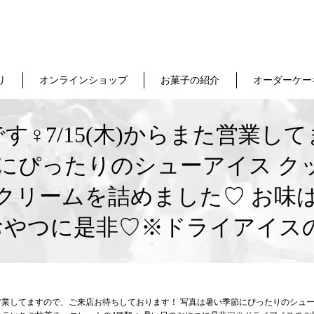
り
オンラインショップ
お菓子の紹介
オーダーケー
‍♀️7/15(木)からまた営業
節にぴったりのシューアイス ク
クリームを詰めました♡ お味
のおやつに是非♡※ドライアイス
らまた営業してますので、ご来店お待ちしております！ 写真は暑い季節にぴったりのシ