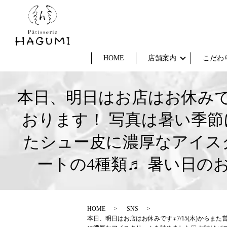
HOME
店舗案内
こだわ
本日、明日はお店はお休みです
おります！ 写真は暑い季
たシュー皮に濃厚なアイス
ートの4種類♬ 暑い日
HOME
SNS
本日、明日はお店はお休みです‍♀️7/15(木)か