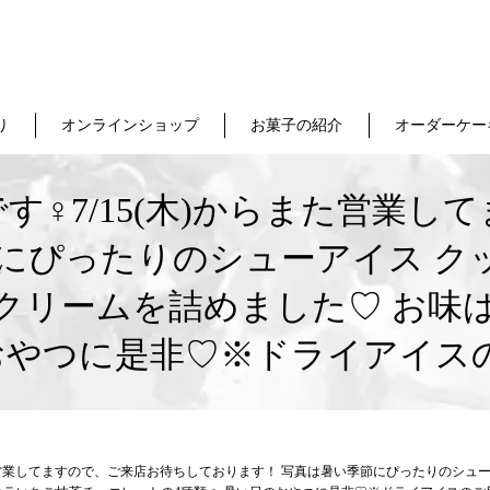
り
オンラインショップ
お菓子の紹介
オーダーケー
‍♀️7/15(木)からまた営業
節にぴったりのシューアイス ク
クリームを詰めました♡ お味
のおやつに是非♡※ドライアイス
らまた営業してますので、ご来店お待ちしております！ 写真は暑い季節にぴったりのシ