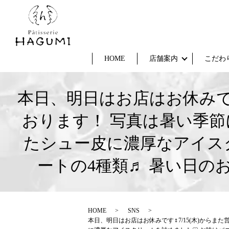
HOME
店舗案内
こだわ
本日、明日はお店はお休みです
おります！ 写真は暑い季
たシュー皮に濃厚なアイス
ートの4種類♬ 暑い日
HOME
SNS
本日、明日はお店はお休みです‍♀️7/15(木)か