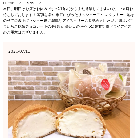
HOME
SNS
本日、明日はお店はお休みです‍♀️7/15(木)からまた営業してますので、ご来店お
待ちしております！ 写真は暑い季節にぴったりのシューアイス クッキー生地を
のせて焼き上げたシュー皮に濃厚なアイスクリームを詰めました♡ お味はバニ
ラいちご抹茶チョコレートの4種類♬ 暑い日のおやつに是非♡※ドライアイス
のご用意はございません。
2021/07/13