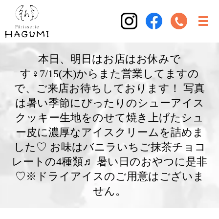
本日、明日はお店はお休みで
す‍♀️7/15(木)からまた営業してますの
で、ご来店お待ちしております！ 写真
は暑い季節にぴったりのシューアイス
クッキー生地をのせて焼き上げたシュ
ー皮に濃厚なアイスクリームを詰めま
した♡ お味はバニラいちご抹茶チョコ
レートの4種類♬ 暑い日のおやつに是非
♡※ドライアイスのご用意はございま
せん。