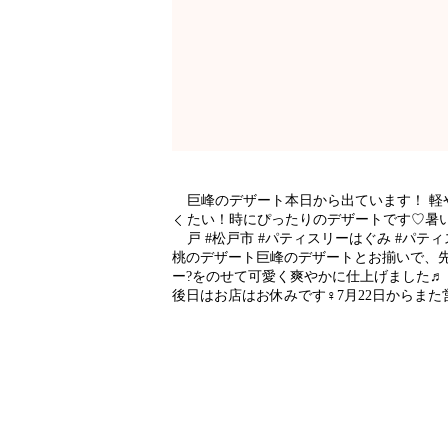
巨峰のデザート本日から出ています！ 軽
たい！時にぴったりのデザートです♡暑い夏
戸 #松戸市 #パティスリーはぐみ #パテ
桃のデザート巨峰のデザートとお揃いで、
ー?をのせて可愛く爽やかに仕上げました♬
後日はお店はお休みです‍♀️7月22日からま