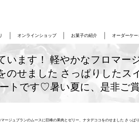
り
オンラインショップ
お菓子の紹介
オーダーケー
ています！ 軽やかなフロマー
をのせました さっぱりしたス
ートです♡暑い夏に、是非ご
ロマージュブランのムースに巨峰の果肉とゼリー、ナタデココをのせました さっぱ