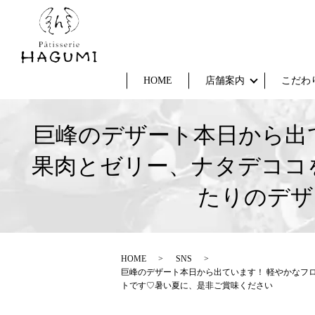
HOME
店舗案内
こだわ
巨峰のデザート本日から出
果肉とゼリー、ナタデココ
たりのデザ
HOME
SNS
巨峰のデザート本日から出ています！ 軽やかなフ
トです♡暑い夏に、是非ご賞味ください