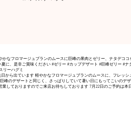
やかなフロマージュブランのムースに巨峰の果肉とゼリー、ナタデココ
に、是非ご賞味ください #ゼリー #カップデザート #巨峰ゼリー #ナタ
ィスリーハグミ
先日から出ています 軽やかなフロマージュブランのムースに、フレッシ
 巨峰のデザートと同じく、さっぱりしていて暑い日にもってこいのデザ
た営業しておりますのでご来店お待ちしております 7月22日のご予約は本日