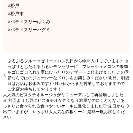
#松戸
#松戸市
#パティスリーはぐみ
#パティスリーハグミ
ぷるぷるフルーツゼリーメロン先日から仲間入りしています♬ さ
っぱりとしたぷるぷるレモンゼリーに、フレッシュメロンの果肉
をゴロゴロ入れて夏にぴったりのデザートに仕上げました この季
節ならではのジューシーなメロンをお楽しみください 明日、明後
日はお店はお休みです‍♀️7月29日からまた営業しておりますので、
ご来店お待ちしております！
大人気のピスタチオルージュがリニューアルして再登場しました
♬ 前回よりも更にピスタチオが強くなり濃厚なのにくどくないあ
っさりと食べられる食べやすいケーキに進化しました♡ 先日から
出ていますが、やっぱり大人気な鉄板ケーキ 是非一度お試しくだ
さい