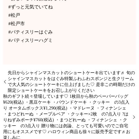
#ずっと元気でいてね
#松戸
#松戸市
#パティスリーはぐみ
#パティスリーハグミ
先日からシャインマスカットのショートケーキ出ています♬ 旬の
シャインマスカットをはぐみ特製ふわふわスポンジと生クリーム
で大人気のショートケーキに仕上げました♡ 是非この時期だけの
限定ショートケーキをお召し上がりください
秋のギフト続々登場しています♡ 1枚目から秋のペーパーバッグ
¥620(税込) ・黒豆ケーキ ・パウンドケーキ ・クッキー の3点入
り オータムボックス¥1,290(税込) ・マドレーヌ ・フィナンシェ
・まつどれーぬ ・メープルベア ・クッキー×2枚 の7点入り ?は
りねずみポーチ¥760(税込) ・まつどれーぬ ・フィナンシェ ・ク
ッキー の3点入り 贈り物には勿論、とっても可愛いのでご自宅
用にもオススメです♡ ハロウィン商品も徐々に販売予定です♬お
楽しみに