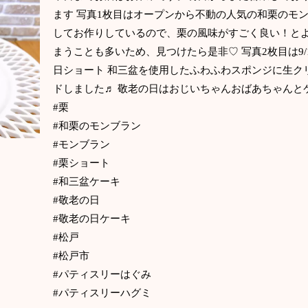
ます 写真1枚目はオープンから不動の人気の和栗のモ
してお作りしているので、栗の風味がすごく良い！とよ
まうことも多いため、見つけたら是非♡ 写真2枚目は9/17
日ショート 和三盆を使用したふわふわスポンジに生ク
ドしました♬ 敬老の日はおじいちゃんおばあちゃんと
#栗
#和栗のモンブラン
#モンブラン
#栗ショート
#和三盆ケーキ
#敬老の日
#敬老の日ケーキ
#松戸
#松戸市
#パティスリーはぐみ
#パティスリーハグミ