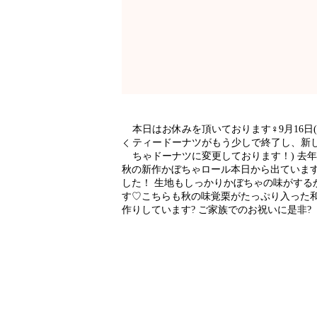
本日はお休みを頂いております‍♀️9月1
ティードーナツがもう少しで終了し、新し
ちゃドーナツに変更しております！) 去
秋の新作かぼちゃロール本日から出ていま
した！ 生地もしっかりかぼちゃの味がするかぼ
す♡こちらも秋の味覚栗がたっぷり入った
作りしています? ご家族でのお祝いに是非?