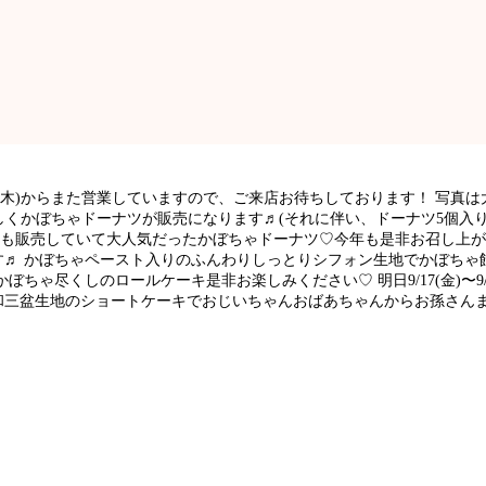
6日(木)からまた営業していますので、ご来店お待ちしております！ 写
くかぼちゃドーナツが販売になります♬(それに伴い、ドーナツ5個入り
年も販売していて大人気だったかぼちゃドーナツ♡今年も是非お召し上
す♬ かぼちゃペースト入りのふんわりしっとりシフォン生地でかぼちゃ
ちゃ尽くしのロールケーキ是非お楽しみください♡ 明日9/17(金)〜9
和三盆生地のショートケーキでおじいちゃんおばあちゃんからお孫さん