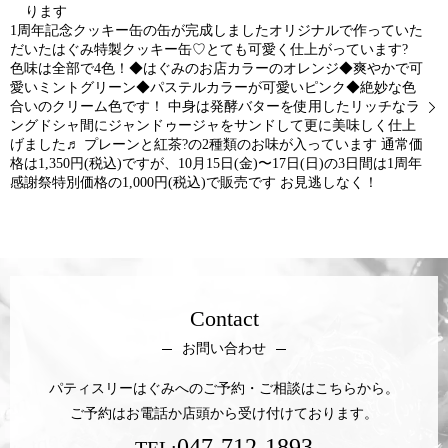
ります
1周年記念クッキー缶の缶が完成しましたオリジナルで作っていた
だいたはぐみ特製クッキー缶♡とても可愛く仕上がっています?
色味は全部で4色！◆はぐみのお店カラーのオレンジ◆爽やかで可
愛いミントグリーン◆パステルカラーが可愛いピンク◆絶妙な色
合いのクリーム色です！ 中身は発酵バターを使用したリッチなラ
ングドシャ間にジャンドゥージャをサンドして更に美味しく仕上
げました♬ プレーンと紅茶?の2種類のお味が入っています️ 通常価
格は1,350円(税込)ですが、10月15日(金)〜17日(日)の3日間は1周年
感謝祭特別価格の1,000円(税込)で販売です お見逃しなく！
Contact
お問い合わせ
パティスリーはぐみへのご予約・ご相談はこちらから。
ご予約はお電話か店頭から受け付けております。
047-712-1893
TEL: