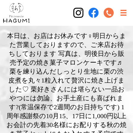
本日は、お店はお休みです‍♀️明日からま
た営業しておりますので、ご来店お待
ちしております 写真は、明後日から販
売予定の焼き菓子マロンケーキです♬
栗を練り込んだしっとり生地に栗の渋
皮煮を丸々1粒入れて贅沢に焼き上げま
した♡ 栗好きさんには堪らない一品お
やつには勿論、お手土産にも喜ばれま
す?(常温保存で2週間のお日持ちです) 1
周年感謝祭の10月15、17日に1,000円以上
お会計の先着30名様にお配りする秋の焼