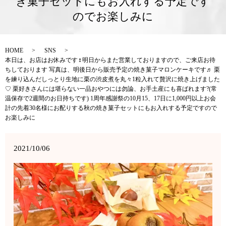
き菓子セットにもお入れする予定です
のでお楽しみに
HOME
SNS
本日は、お店はお休みです‍♀️明日からまた営業しておりますので、ご来店お待
ちしております 写真は、明後日から販売予定の焼き菓子マロンケーキです♬ 栗
を練り込んだしっとり生地に栗の渋皮煮を丸々1粒入れて贅沢に焼き上げました
♡ 栗好きさんには堪らない一品おやつには勿論、お手土産にも喜ばれます?(常
温保存で2週間のお日持ちです) 1周年感謝祭の10月15、17日に1,000円以上お会
計の先着30名様にお配りする秋の焼き菓子セットにもお入れする予定ですので
お楽しみに
2021/10/06