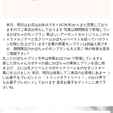
本日、明日はお店はお休みです‍♀️10/28(木)からまた営業しており
ますのでご来店お待ちしております 写真は期間限定で登場してい
るかぼちゃのモンブラン 香ばしいアーモンドタルトにりんごのキ
ャラメルソテーと生クリームかぼちゃペーストを絞ってハロウィ
ン仕様に仕上げています? 定番の和栗モンブランは勿論人気です
が、期間限定のかぼちゃのモンブランも大人気♡ 秋の味覚を是非
ご堪能下さい?
丸ごとかぼちゃプリン今年は特製おばけver.で登場しています♬
蒸した坊ちゃんカボチャの器にかぼちゃの果肉とプリンを流し焼
き上げ、上には生クリームとカボチャクリームをのせモンスター
風に仕上げました 本日、明日は仮装してご来店のお客様にあま〜
いお菓子をプレゼント☆ 「トリックオアトリート！」のかけ声で
もお菓子プレゼントしております 是非お菓子をゲットしに来て下
さいね