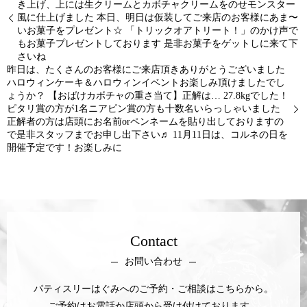
き上げ、上には生クリームとカボチャクリームをのせモンスター
風に仕上げました 本日、明日は仮装してご来店のお客様にあま〜
いお菓子をプレゼント☆ 「トリックオアトリート！」のかけ声で
もお菓子プレゼントしております 是非お菓子をゲットしに来て下
さいね
昨日は、たくさんのお客様にご来店頂きありがとうございました
ハロウィンケーキ＆ハロウィンイベントお楽しみ頂けましたでし
ょうか？ 【おばけカボチャの重さ当て】正解は… 27.8kgでした！
ピタリ賞の方が1名ニアピン賞の方も十数名いらっしゃいました
正解者の方は店頭にお名前orペンネームを貼り出しておりますの
で是非スタッフまでお申し出下さい♬ 11月11日は、コルネの日を
開催予定です！お楽しみに
Contact
お問い合わせ
パティスリーはぐみへのご予約・ご相談はこちらから。
ご予約はお電話か店頭から受け付けております。