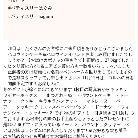
#パティスリーはぐみ
#パティスリーhagumi
昨日は、たくさんのお客様にご来店頂きありがとうございました
ハロウィンケーキ＆ハロウィンイベントお楽しみ頂けましたでし
ょうか？ 【おばけカボチャの重さ当て】正解は… 27.8kgでした！
ピタリ賞の方が1名ニアピン賞の方も十数名いらっしゃいました
正解者の方は店頭にお名前orペンネームを貼り出しておりますの
で是非スタッフまでお申し出下さい♬ 11月11日は、コルネの日を
開催予定です！お楽しみに
冬のギフトが徐々に出てきています 1枚目の写真右からキラキラ
ワイヤーボックス ・まつどれーぬ ・パウンドケーキ ・ドー
ナツ ・クッキー キラキラバスケット ・マドレーヌ ・ベ
ア ・クッキー クリスマスペーパーバッグ ・ドーナツ ・フィ
ナンシェ ・クッキー×２ です️ 秋のギフトも、引き続きご用意し
ております お出掛けの際のお手土産やちょっとしたプレゼントに
是非♡ ※ギフトに入っているドーナツ、パウンド、クッキー、ベ
アはお味はランダムにお入れしております‍♀️※お好きな焼き菓子
のお詰め合わせも可能ですお気軽にご相談ください?