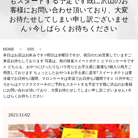
もスタートする予定です既に沢山のお
客様にお問い合わせ頂いており、大変
お待たせしてしまい申し訳ございませ
ん‍♀️今しばらくお待ちください
HOME
SNS
本日はお店はお休みです‍♀️明日は水曜日ですが、祝日のため営業しています️ご
来店お待ちしております 写真は、秋の味覚スイートポテト とマロンケーキです
♬ どちらも、おやつにぴったりなバラ売りとお手土産に最適な5個入り両方ご
用意しております ちょっとしたおやつ＆お手土産に是非? スイートポテトは要
冷蔵でお日持ち1週間、マロンケーキは常温でお日持ち2週間です♬ 11月中旬ご
ろからはクリスマスケーキのご予約もスタートする予定です既に沢山のお客様
にお問い合わせ頂いており、大変お待たせしてしまい申し訳ございません‍♀️今
しばらくお待ちください
2021/11/02