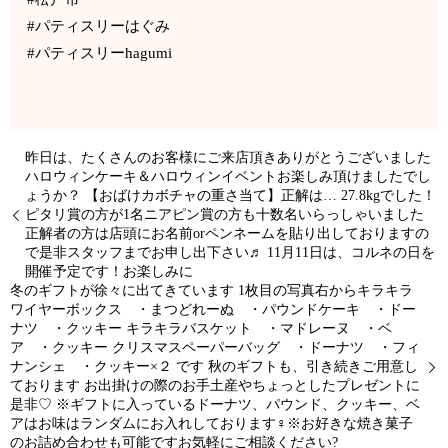
#パティスリーはぐみ
#パティスリーhagumi
昨日は、たくさんのお客様にご来店頂きありがとうございました
ハロウィンケーキ＆ハロウィンイベントお楽しみ頂けましたでし
ょうか？ 【おばけカボチャの重さ当て】正解は… 27.8kgでした！
ピタリ賞の方が1名ニアピン賞の方も十数名いらっしゃいました
正解者の方は店頭にお名前orペンネームを貼り出しておりますの
で是非スタッフまでお申し出下さい♬ 11月11日は、コルネの日を
開催予定です！お楽しみに
冬のギフトが徐々に出てきています 1枚目の写真右からキラキラ
ワイヤーボックス ・まつどれーぬ ・パウンドケーキ ・ドー
ナツ ・クッキー キラキラバスケット ・マドレーヌ ・ベ
ア ・クッキー クリスマスペーパーバッグ ・ドーナツ ・フィ
ナンシェ ・クッキー×２ です️ 秋のギフトも、引き続きご用意し
ております お出掛けの際のお手土産やちょっとしたプレゼントに
是非♡ ※ギフトに入っているドーナツ、パウンド、クッキー、ベ
アはお味はランダムにお入れしております‍♀️※お好きな焼き菓子
のお詰め合わせも可能ですお気軽にご相談ください?