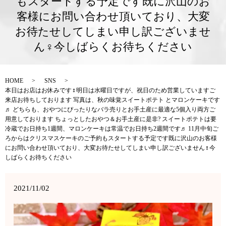
もスタートする予定です既に沢山のお
客様にお問い合わせ頂いており、大変
お待たせしてしまい申し訳ございませ
ん‍♀️今しばらくお待ちください
HOME
SNS
本日はお店はお休みです‍♀️明日は水曜日ですが、祝日のため営業しています️ご
来店お待ちしております 写真は、秋の味覚スイートポテト とマロンケーキです
♬ どちらも、おやつにぴったりなバラ売りとお手土産に最適な5個入り両方ご
用意しております ちょっとしたおやつ＆お手土産に是非? スイートポテトは要
冷蔵でお日持ち1週間、マロンケーキは常温でお日持ち2週間です♬ 11月中旬ご
ろからはクリスマスケーキのご予約もスタートする予定です既に沢山のお客様
にお問い合わせ頂いており、大変お待たせしてしまい申し訳ございません‍♀️今
しばらくお待ちください
2021/11/02