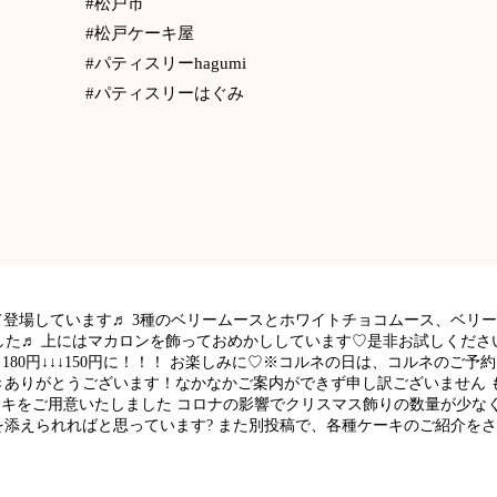
#松戸市
#松戸ケーキ屋
#パティスリーhagumi
#パティスリーはぐみ
て登場しています♬ 3種のベリームースとホワイトチョコムース、ベリ
♬ 上にはマカロンを飾っておめかししています♡是非お試しください? 
、180円↓↓↓150円に！！！ お楽しみに♡※コルネの日は、コルネのご
きありがとうございます！なかなかご案内ができず申し訳ございません 
ーキをご用意いたしました コロナの影響でクリスマス飾りの数量が少な
添えられればと思っています? また別投稿で、各種ケーキのご紹介を