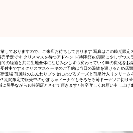
た営業しておりますので、ご来店お待ちしております 写真はこの時期限定
売予定です クリスマスを待つアドベント(待降節)の期間に少しずつス
時間の経過と共に生地全体になじみ少しずつ変わっていく味の変化をお楽
賛受付中です♬クリスマスケーキのご予約は当日の混雑を避けるため店頭に
が新登場 苺風味のふんわりブッセにのびるチーズと苺果汁入りクリーム
? 期間限定で販売中のかぼちゃドーナツもそろそろ苺ドーナツに切り替
)は誠に勝手ながら18時閉店とさせて頂きます‍♀️何卒宜しくお願い申し上げ