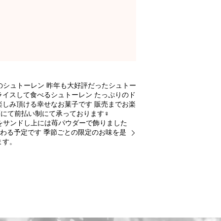
のシュトーレン 昨年も大好評だったシュトー
ライスして食べるシュトーレン たっぷりのド
しみ頂ける幸せなお菓子です 販売までお楽
て前払い制にて承っております‍♀️
をサンドし上には苺パウダーで飾りました
わる予定です 季節ごとの限定のお味を是
ます。