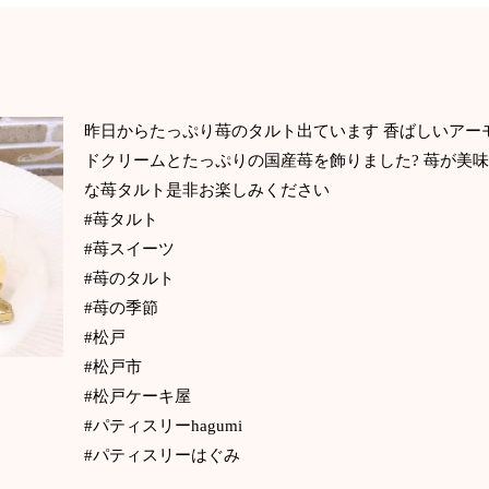
昨日からたっぷり苺のタルト出ています 香ばしいアー
ドクリームとたっぷりの国産苺を飾りました? 苺が美
な苺タルト是非お楽しみください
#苺タルト
#苺スイーツ
#苺のタルト
#苺の季節
#松戸
#松戸市
#松戸ケーキ屋
#パティスリーhagumi
#パティスリーはぐみ