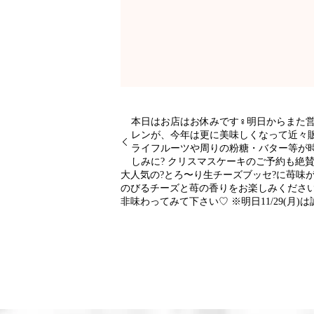
本日はお店はお休みです‍♀️明日からま
レンが、今年は更に美味しくなって近々販
ライフルーツや周りの粉糖・バター等が
しみに? クリスマスケーキのご予約も絶
大人気の?とろ〜り生チーズブッセ?に苺味
のびるチーズと苺の香りをお楽しみください
非味わってみて下さい♡ ※明日11/29(月