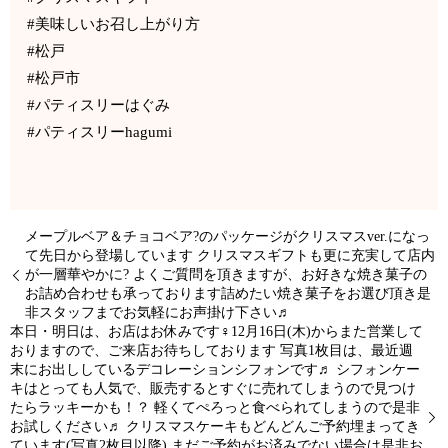
#美味しいお召し上がり方
#松戸
#松戸市
#パティスリーはぐみ
#パティスリーhagumi
メープルベア＆チョコベア?のパッケージがクリスマスver.になっ
て先日から登場しています クリスマスギフトも更に充実して店内
が一層華やかに? よくご質問を頂きますが、お好きな焼き菓子の
お詰め合わせも承っております詰めたい焼き菓子をお選び頂き是
非スタッフまでお気軽にお声掛け下さい♬
本日・明日は、お店はお休みです‍♀️12月16日(木)からまた営業して
おりますので、ご来店お待ちしております 写真1枚目は、最近週
末にお出ししているデコレーションシフォンです♬ シフォンケー
キはとっても人気で、販売するとすぐに売れてしまうので見つけ
たらラッキーかも！？ 軽くてぺろっと食べられてしまうので是非
お試しください♬ クリスマスケーキもどんどんご予約埋まってき
ています(写真2枚目以降) まだご予約がお済みでない場合は是非お