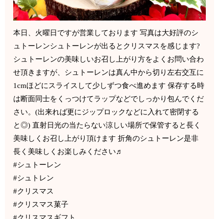
本日、火曜日ですが営業しております 写真は大好評のシ
ュトーレンシュトーレンが出るとクリスマスを感じます?
シュトーレンの美味しいお召し上がり方をよくお問い合わ
せ頂きますが、シュトーレンは真ん中から切り左右交互に
1cmほどにスライスして少しずつ食べ進めます 保存する時
は断面同士をくっつけてラップなどでしっかり包んでくだ
さい。(出来れば更にジップロックなどに入れて密閉する
と◎) 直射日光の当たらない涼しい場所で保管すると長く
美味しくお召し上がり頂けます 折角のシュトーレン是非
長く美味しくお楽しみください♬
#シュトーレン
#シュトレン
#クリスマス
#クリスマス菓子
#クリスマスギフト