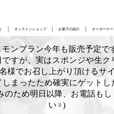
り
オンラインショップ
お菓子の紹介
オーダーケー
しモンブラン今年も販売予定です
目ですが、実はスポンジや生ク
4名様でお召し上がり頂けるサ
てしまったため確実にゲットし
みのため明日以降、お電話も
い‍♀️)