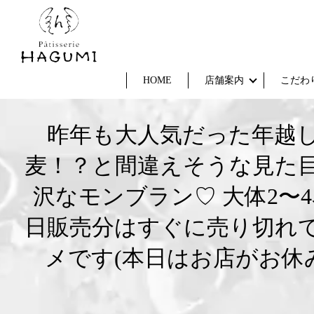
HOME
店舗案内
こだわ
昨年も大人気だった年越
麦！？と間違えそうな見た
沢なモンブラン♡ 大体2〜
日販売分はすぐに売り切れ
メです(本日はお店がお休