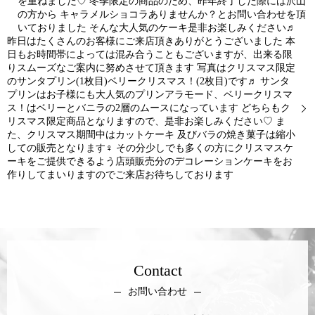
を重ねました♡ 冬季限定の商品のため、昨年終了した際には沢山
の方から キャラメルショコラありませんか？とお問い合わせを頂
いておりました そんな大人気のケーキ是非お楽しみください♬
昨日はたくさんのお客様にご来店頂きありがとうございました 本
日もお時間帯によっては混み合うこともございますが、出来る限
りスムーズなご案内に努めさせて頂きます️ 写真はクリスマス限定
のサンタプリン(1枚目)ベリークリスマス！(2枚目)です♬ サンタ
プリンはお子様にも大人気のプリンアラモード、ベリークリスマ
ス！はベリーとバニラの2層のムースになっています どちらもク
リスマス限定商品となりますので、是非お楽しみください♡ ま
た、クリスマス期間中はカットケーキ 及びバラの焼き菓子は縮小
しての販売となります‍♀️ その分少しでも多くの方にクリスマスケ
ーキをご提供できるよう店頭販売分のデコレーションケーキをお
作りしてまいりますのでご来店お待ちしております
Contact
お問い合わせ