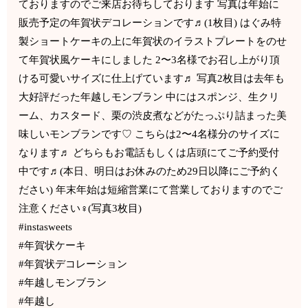
ておりますのでご来店お待ちしております 写真は年始に
販売予定の年賀状デコレーションです♬(1枚目) はぐみ特
製ショートケーキの上に年賀状のイラストプレートをのせ
て年賀状風ケーキにしました 2〜3名様でお召し上がり頂
ける可愛いサイズに仕上げています♬ 写真2枚目は去年も
大好評だった年越しモンブラン 中にはスポンジ、生クリ
ーム、カスタード、栗の渋皮煮などがたっぷり詰まった美
味しいモンブランです♡ こちらは2〜4名様分のサイズに
なります♬ どちらもお電話もしくは店頭にてご予約受付
中です♬(本日、明日はお休みのため29日以降にご予約く
ださい) 年末年始は短縮営業にて営業しておりますのでご
注意ください‍♀️(写真3枚目)
#instasweets
#年賀状ケーキ
#年賀状デコレーション
#年越しモンブラン
#年越し