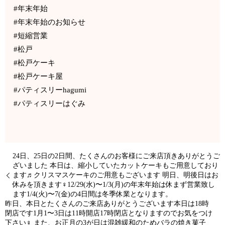
#年末年始
#年末年始のお知らせ
#短縮営業
#松戸
#松戸ケーキ
#松戸ケーキ屋
#パティスリーhagumi
#パティスリーはぐみ
24日、25日の2日間、たくさんのお客様にご来店頂きありがとうご
ざいました 本日は、縮小していたカットケーキもご用意しており
ます♬クリスマスケーキのご用意もございます 明日、明後日はお
休みを頂きます‍♀️12/29(水)〜1/3(月)の年末年始は休まず営業致し
ます1/4(火)〜7(金)の4日間は冬季休業となります。
昨日、本日とたくさんのご来店ありがとうございます本日は18時
閉店です1月1〜3日は11時開店17時閉店となりますのでお気をつけ
下さい‍♀️ また、お正月の3が日は混雑緩和のためバラの焼き菓子