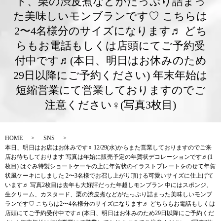
ド、栗の渋皮煮などがたっぷり詰まっ
た美味しいモンブランです♡ こちらは
2〜4名様分のサイズになります♬ どち
らもお電話もしくは店頭にてご予約受
付中です♬(本日、明日はお休みのため
29日以降にご予約ください) 年末年始は
短縮営業にて営業しておりますのでご
注意ください‍♀️(写真3枚目)
HOME
SNS
本日、明日はお店はお休みです‍♀️ 12/29(水)からまた営業しておりますのでご来
店お待ちしております 写真は年始に販売予定の年賀状デコレーションです♬(1
枚目) はぐみ特製ショートケーキの上に年賀状のイラストプレートをのせて年賀
状風ケーキにしました 2〜3名様でお召し上がり頂ける可愛いサイズに仕上げて
います♬ 写真2枚目は去年も大好評だった年越しモンブラン 中にはスポンジ、
生クリーム、カスタード、栗の渋皮煮などがたっぷり詰まった美味しいモンブ
ランです♡ こちらは2〜4名様分のサイズになります♬ どちらもお電話もしくは
店頭にてご予約受付中です♬(本日、明日はお休みのため29日以降にご予約くだ