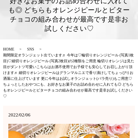
好きなお菓子のお詰め合わせに入れて
も◎ どちらもオレンジピールとビター
チョコの組み合わせが最高です是非お
試しください♡
HOME
SNS
期間限定オランジェット出ています♬ 今年は♡輪切りオレンジピール (写真1枚
目)♡細切りオレンジピール (写真2枚目)の2種類をご用意 輪切りオレンジは見た
目がダントツ可愛いこちらはお酒不使用でお子様でも安心してお召し上がり頂
けます♬ 細切りオレンジピールはグランマルニエで香り漬けしてちょっぴりお
洒落に仕上げています 更に今年はお試しオランジェット(バラ売り)もご用意♡
ちょっとしたおやつにも、お好きなお菓子のお詰め合わせに入れても◎ どちら
もオレンジピールとビターチョコの組み合わせが最高です是非お試しください
♡
2022/02/06