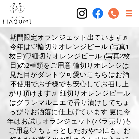
期間限定オランジェット出ています♬
今年は♡輪切りオレンジピール (写真1
枚目)♡細切りオレンジピール (写真2枚
目)の2種類をご用意 輪切りオレンジは
見た目がダントツ可愛いこちらはお酒
不使用でお子様でも安心してお召し上
がり頂けます♬ 細切りオレンジピール
はグランマルニエで香り漬けしてちょ
っぴりお洒落に仕上げています 更に今
年はお試しオランジェット(バラ売り)も
ご用意♡ ちょっとしたおやつにも、お