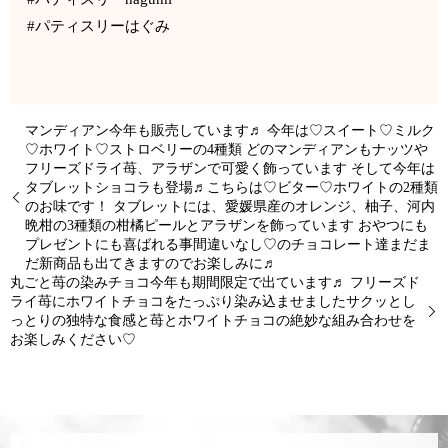
#パティスリーはぐみ
マンディアン今年も販売しています♬ 今年は♡スイート♡ミルク
♡ホワイト♡ストロベリーの4種類 どのマンディアンもナッツや
フリーズドライ苺、アラザンで可愛く飾っています そして今年は
タブレットショコラも登場♬こちらは♡ビター♡ホワイトの2種類
のお味です！ タブレットには、愛媛県産のオレンジ、柚子、河内
晩柑の3種類の柑橘ピールとアラザンを飾っています おやつにも
プレゼントにも喜ばれる事間違いなし♡のチョコレート達まだま
だ新商品も出てきますのでお楽しみに♬
丸ごと苺の染みチョコ今年も期間限定で出ています♬ フリーズド
ライ苺にホワイトチョコをたっぷり染み込ませましたサクッとし
っとりの独特な食感と苺とホワイトチョコの絶妙な組み合わせを
お楽しみください♡