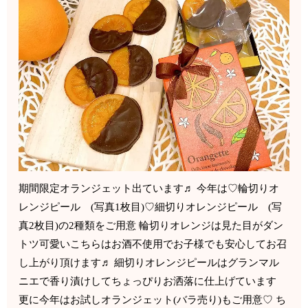
期間限定オランジェット出ています♬ 今年は♡輪切りオ
レンジピール (写真1枚目)♡細切りオレンジピール (写
真2枚目)の2種類をご用意 輪切りオレンジは見た目がダン
トツ可愛いこちらはお酒不使用でお子様でも安心してお召
し上がり頂けます♬ 細切りオレンジピールはグランマル
ニエで香り漬けしてちょっぴりお洒落に仕上げています
更に今年はお試しオランジェット(バラ売り)もご用意♡ ち